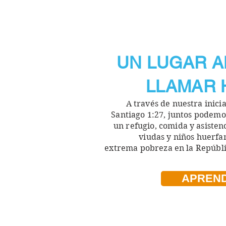
UN LUGAR A
LLAMAR
A través de nuestra inici
Santiago 1:27
, juntos podem
un
refugio, comida y
asisten
viudas y niños huerfa
extrema
pobreza en la Repúbl
APREN