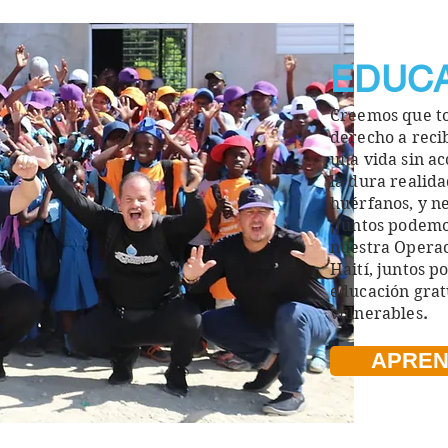
EDUCA
Creemos que to
derecho a reci
una vida sin ac
la dura realida
huérfanos, y ne
¡Juntos podem
nuestra Operac
Haití, juntos 
educación grat
vulnerables
.
APREN