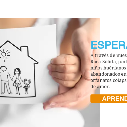
ESPER
A través de nuest
Roca Sólida
, jun
niños
huérfano
abandonados en l
orfanatos colaps
de amor.
APREN