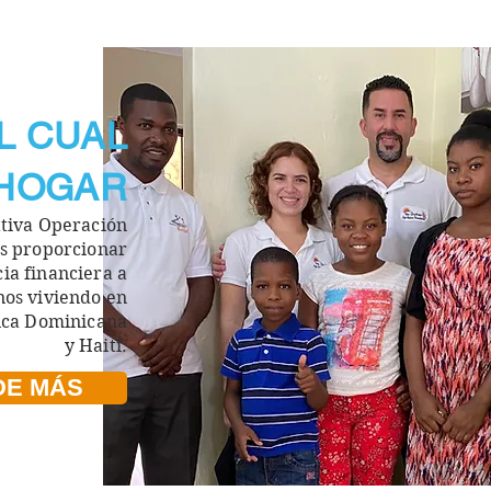
L CUAL
 HOGAR
ativa Operación
os proporciona
r
cia financiera a
nos
viviendo en
ica Dom
inicana
y Haití.
DE MÁS