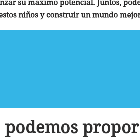
nzar su máximo potencial. Juntos, pod
estos niños y construir un mundo mejor
"...en ti el huérfano hall
compasión."
Oseas 14:3
s podemos propor